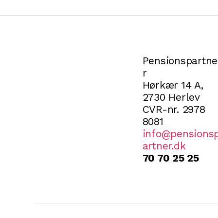
Pensionspartne
r
Hørkær 14 A,
2730 Herlev
CVR-nr. 2978
8081
info@pensions
artner.dk
70 70 25 25