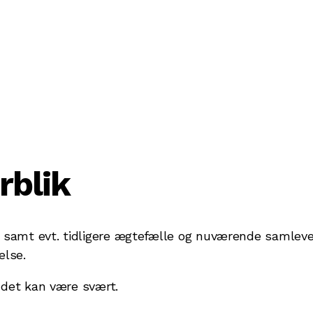
rblik
 samt evt. tidligere ægtefælle og nuværende samlever
else.
s det kan være svært.