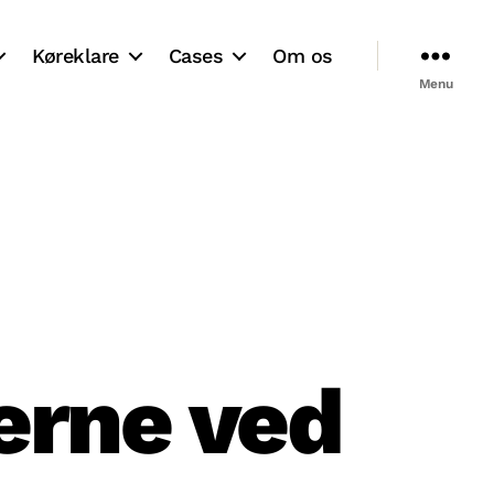
Køreklare
Cases
Om os
Menu
erne ved