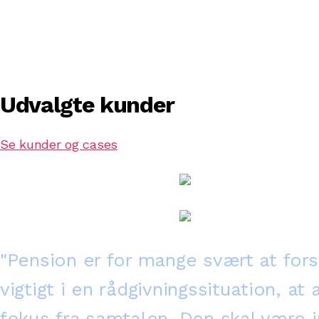
Udvalgte kunder
Se kunder og cases
"Pension er for mange svært at fors
vigtigt i en rådgivningssituation, at
fokus fra samtalen. Den skal være i