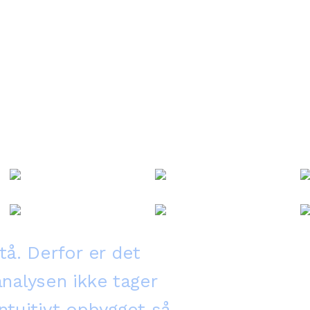
tå. Derfor er det
 analysen ikke tager
ntuitivt opbygget så